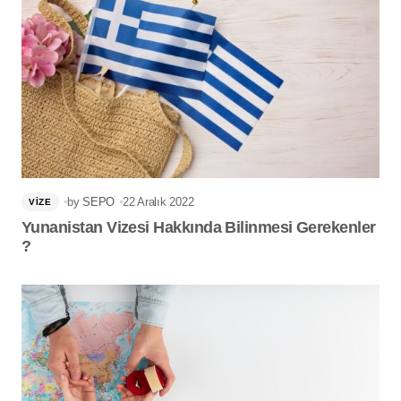
by
SEPO
22 Aralık 2022
VIZE
Yunanistan Vizesi Hakkında Bilinmesi Gerekenler
?