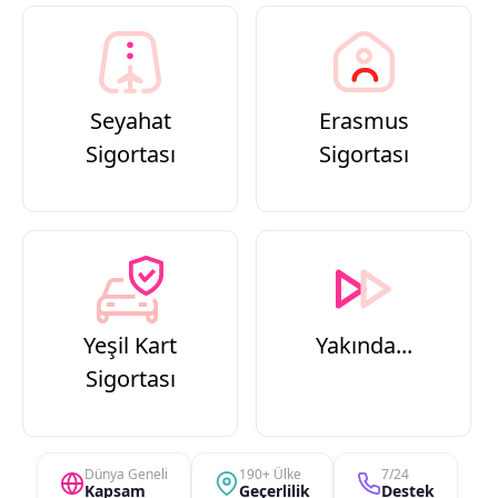
Seyahat
Erasmus
Sigortası
Sigortası
Yeşil Kart
Yakında...
Sigortası
Dünya Geneli
190+ Ülke
7/24
Kapsam
Geçerlilik
Destek