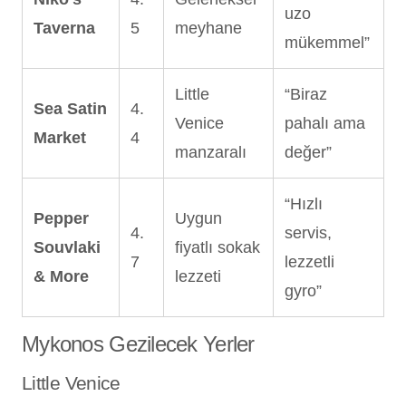
uzo
Taverna
5
meyhane
mükemmel”
Little
“Biraz
Sea Satin
4.
Venice
pahalı ama
Market
4
manzaralı
değer”
“Hızlı
Pepper
Uygun
4.
servis,
Souvlaki
fiyatlı sokak
7
lezzetli
& More
lezzeti
gyro”
Mykonos Gezilecek Yerler
Little Venice