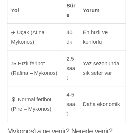
Sür
Yol
Yorum
e
✈️ Uçak (Atina –
40
En hızlı ve
Mykonos)
dk
konforlu
2,5
🚤 Hızlı feribot
Yaz sezonunda
saa
(Rafina – Mykonos)
sık sefer var
t
4-5
🚢 Normal feribot
saa
Daha ekonomik
(Pire – Mykonos)
t
Mykonos’ta ne yenir? Nerede yenir?