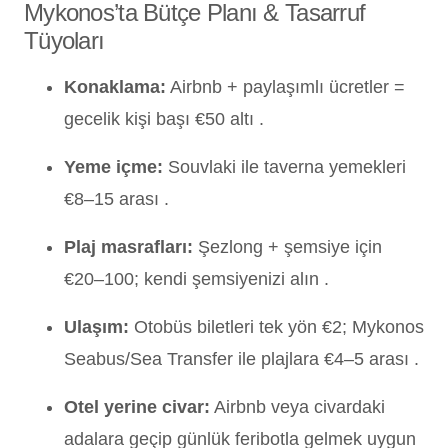
Mykonos’ta Bütçe Planı & Tasarruf
Tüyoları
Konaklama:
Airbnb + paylaşımlı ücretler =
gecelik kişi başı €50 altı .
Yeme içme:
Souvlaki ile taverna yemekleri
€8–15 arası .
Plaj masrafları:
Şezlong + şemsiye için
€20–100; kendi şemsiyenizi alın .
Ulaşım:
Otobüs biletleri tek yön €2; Mykonos
Seabus/Sea Transfer ile plajlara €4–5 arası .
Otel yerine civar:
Airbnb veya civardaki
adalara geçip günlük feribotla gelmek uygun