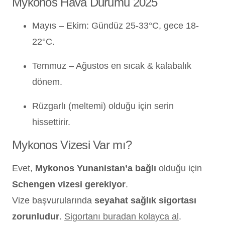
Mykonos Hava Durumu 2025
Mayıs – Ekim: Gündüz 25-33°C, gece 18-
22°C.
Temmuz – Ağustos en sıcak & kalabalık
dönem.
Rüzgarlı (meltemi) olduğu için serin
hissettirir.
Mykonos Vizesi Var mı?
Evet,
Mykonos Yunanistan’a bağlı
olduğu için
Schengen vizesi gerekiyor
.
Vize başvurularında
seyahat sağlık sigortası
zorunludur
.
Sigortanı buradan kolayca al
.