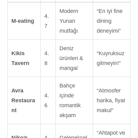
Modern
“En iyi fine
4.
M-eating
Yunan
dining
7
mutfağı
deneyimi”
Deniz
Kikis
4.
“Kuyruksuz
ürünleri &
Tavern
8
gitmeyin!”
mangal
Bahçe
Avra
“Atmosfer
4.
içinde
Restaura
harika, fiyat
6
romantik
nt
makul”
akşam
“Ahtapot ve
Niko’s
4.
Geleneksel