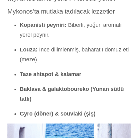
Mykonos’ta mutlaka tadılacak lezzetler
Kopanisti peyniri:
Biberli, yoğun aromalı
yerel peynir.
Louza:
İnce dilimlenmiş, baharatlı domuz eti
(meze).
Taze ahtapot & kalamar
Baklava & galaktoboureko (Yunan sütlü
tatlı)
Gyro (döner) & souvlaki (şiş)