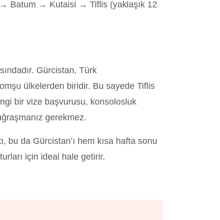
 Batum → Kutaisi → Tiflis (yaklaşık 12
sındadır. Gürcistan, Türk
mşu ülkelerden biridir. Bu sayede Tiflis
angi bir vize başvurusu, konsolosluk
 uğraşmanız gerekmez.
up, bu da Gürcistan’ı hem kısa hafta sonu
ları için ideal hale getirir.