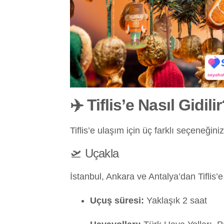
✈️ Tiflis’e Nasıl Gidili
Tiflis’e ulaşım için üç farklı seçeneğin
🛫 Uçakla
İstanbul, Ankara ve Antalya’dan Tiflis’e
Uçuş süresi:
Yaklaşık 2 saat