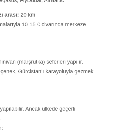
egasus, FlyDubai, AirBaltic
i arası:
20 km
malarıyla 10-15 € civarında merkeze
nivan (marşrutka) seferleri yapılır.
seçenek, Gürcistan’ı karayoluyla gezmek
yapılabilir. Ancak ülkede geçerli
.
h: