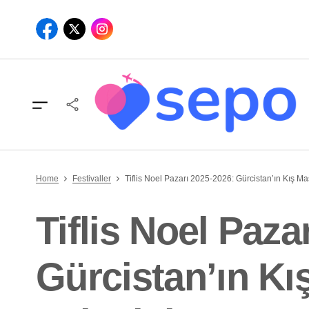
Home
Festivaller
Tiflis Noel Pazarı 2025-2026: Gürcistan’ın Kış Ma
Tiflis Noel Paza
Gürcistan’ın Kı
Tifl
Yolc