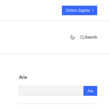
Online Sigorta
Search
Belgrad Noel Pazarı 2025-2026: Balkanların
Işıltılı Kış Masalı
Ara
Ara
a