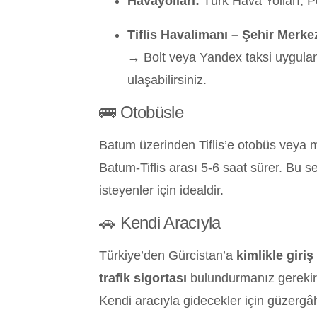
Havayolları:
Türk Hava Yolları, P
Tiflis Havalimanı – Şehir Merkez
→ Bolt veya Yandex taksi uygula
ulaşabilirsiniz.
🚌 Otobüsle
Batum üzerinden Tiflis’e otobüs veya mi
Batum-Tiflis arası 5-6 saat sürer. Bu 
isteyenler için idealdir.
🚗 Kendi Aracıyla
Türkiye’den Gürcistan’a
kimlikle giriş
trafik sigortası
bulundurmanız gerekir
Kendi aracıyla gidecekler için güzergâ